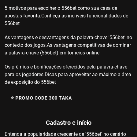
5 motivos para escolher o 556bet como sua casa de
apostas favorita.Conheça as incríveis funcionalidades de
556bet
As vantagens e desvantagens da palavra-chave '556bet' no
contexto dos jogos.As vantagens competitivas de dominar
a palavra-chave (556bet) em torneios online
Os prêmios e bonificações oferecidos pela palavra-chave
para os jogadores.Dicas para aproveitar ao máximo a área
de exposição do 556bet
⭐️ PROMO CODE 300 TAKA
Cadastro e início
Entenda a popularidade crescente de '556bet' no cenário