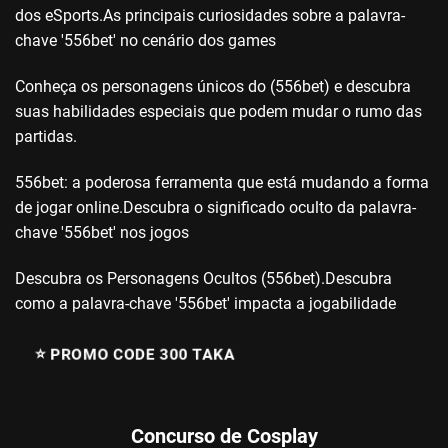
dos eSports.As principais curiosidades sobre a palavra-
chave '556bet' no cenário dos games
Conheça os personagens únicos do (556bet) e descubra
suas habilidades especiais que podem mudar o rumo das
partidas.
556bet: a poderosa ferramenta que está mudando a forma
de jogar online.Descubra o significado oculto da palavra-
chave '556bet' nos jogos
Descubra os Personagens Ocultos (556bet).Descubra
como a palavra-chave '556bet' impacta a jogabilidade
⭐️ PROMO CODE 300 TAKA
Concurso de Cosplay