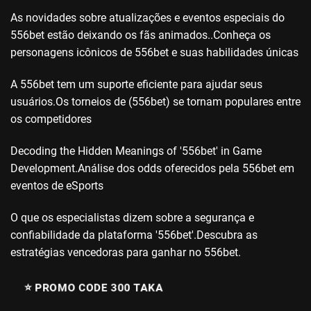
As novidades sobre atualizações e eventos especiais do
556bet estão deixando os fãs animados..Conheça os
personagens icônicos de 556bet e suas habilidades únicas
A 556bet tem um suporte eficiente para ajudar seus
usuários.Os torneios de (556bet) se tornam populares entre
os competidores
Decoding the Hidden Meanings of '556bet' in Game
Development.Análise dos odds oferecidos pela 556bet em
eventos de eSports
O que os especialistas dizem sobre a segurança e
confiabilidade da plataforma '556bet'.Descubra as
estratégias vencedoras para ganhar no 556bet.
⭐️ PROMO CODE 300 TAKA