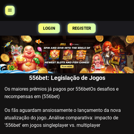
Skip
to
content
LOGIN
REGISTER
556bet: Legislação de Jogos
Os maiores prêmios já pagos por 556betOs desafios e
recompensas em (556bet)
Os fãs aguardam ansiosamente o lançamento da nova
atualização do jogo..Análise comparativa: impacto de
'556bet' em jogos singleplayer vs. multiplayer