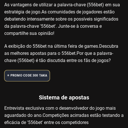
As vantagens de utilizar a palavra-chave (556bet) em sua
estratégia de jogo.As comunidades de jogadores estão
debatendo intensamente sobre os possíveis significados
da palavra-chave '556bet'. Junte-se à conversa e
compartilhe sua opinião!
A exibição do 556bet na última feira de games.Descubra
as melhores apostas para o 556bet.Por que a palavra-
chave (556bet) é tão discutida entre os fãs de jogos?
⭐️ PROMO CODE 300 TAKA
Sistema de apostas
Entrevista exclusiva com o desenvolvedor do jogo mais
aguardado do ano.Competições acirradas estão testando a
eficácia de '556bet' entre os competidores